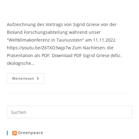
Aufzeichnung des Vortrags von Sigrid Griese von der
Bioland Forschungsabteilung während unser
"Weltklimakonferenz in Taunusstein" am 11.11.2022
https://youtu.be/Z6TXO3wjp7w Zum Nachlesen, die
Präsentation als PDF: Download PDF Sigrid Griese (MSc.
ökologische…
Welche
Weiterlesen
Vorteile
Bietet
Der
Ökolandbau
Beim
Klimaschutz?
Greenpeace