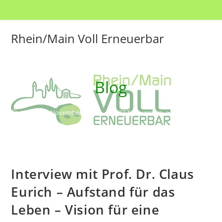
Rhein/Main Voll Erneuerbar
Blog
>
2022
>
November
>
6.
>
COP27 Taunusstein
>
Interview mit Pro
Interview mit Prof. Dr. Claus
Eurich – Aufstand für das
Leben – Vision für eine