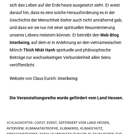
sich das Leben auf der Erde heute ausgesetzt sieht. Er weist
darauf hin, dass es eine solche Herausforderung es in der
Geschichte der Menschheit bisher auch nicht annähernd gab,
und dass wir sie nur mit einer spirituellen Neuorientierung
unseres Lebens meistern können. Er betreibt den
Web-Blog
Interbeing
, auf dem er in Anlehnung an den vietnamesischen
Mönch
Thích Nhât Hạnh
spirituelle und philosophische
Beiträge zur wechselseitigen Verbundenheit allen Seins
veröffentlicht.
Website von Claus Eurich:
interbeing
Die Veranstaltungsreihe wurde gefördert vom Land Hessen.
SCHLAGWÖRTER
:
COP27
,
EVENT
,
GEFÖRDERT VOM LAND HESSEN
,
INTERVIEW
,
KLIMAKATASTROPHE
,
KLIMAKRISE
,
KLIMASCHUTZ
,
MENSCHHEITSKRISE
,
PARALLELVERANSTALTUNGEN IN TAUNUSSTEIN ZUR