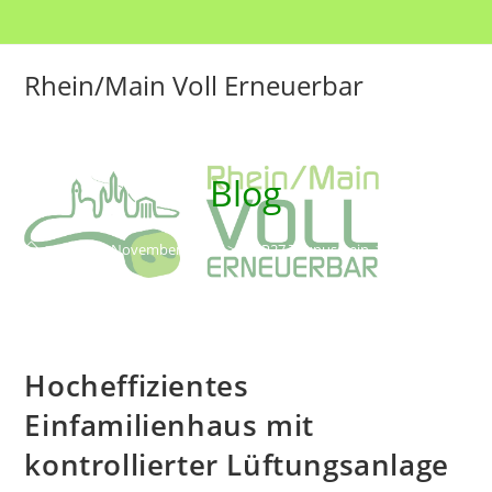
Rhein/Main Voll Erneuerbar
Blog
>
2022
>
November
>
14.
>
COP27 Taunusstein
>
Hocheffizientes
Hocheffizientes
Einfamilienhaus mit
kontrollierter Lüftungsanlage